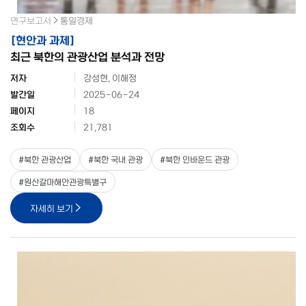
연구보고서
통일경제
[
현안과 과제
]
최근 북한의 관광산업 분석과 전망
저자
강성현, 이해정
발간일
2025-06-24
페이지
18
조회수
21,781
#
북한 관광산업
#
북한 국내 관광
#
북한 인바운드 관광
#
원산갈마해안관광특별구
자세히 보기