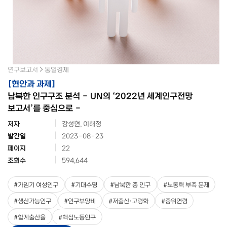
연구보고서
통일경제
[
현안과 과제
]
남북한 인구구조 분석 - UN의 ‘2022년 세계인구전망
보고서’를 중심으로 -
저자
강성현, 이해정
발간일
2023-08-23
페이지
22
조회수
594,644
#
가임기 여성인구
#
기대수명
#
남북한 총 인구
#
노동력 부족 문제
#
생산가능인구
#
인구부양비
#
저출산·고령화
#
중위연령
#
합계출산율
#
핵심노동인구