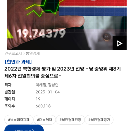
연구보고서
통일경제
[
현안과 과제
]
2022년 북한경제 평가 및 2023년 전망 -당 중앙위 제8기
제6차 전원회의를 중심으로-
저자
이해정, 강성현
발간일
2023-01-04
페이지
19
조회수
660,118
#
남북협력과제
#
대북제재
#
북한경제전망
#
북한경제평가