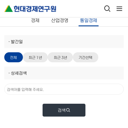
연구보고서
통일경제
경제
산업경영
통일경제
·
발간일
전체
최근 1년
최근 3년
기간선택
·
상세검색
검색