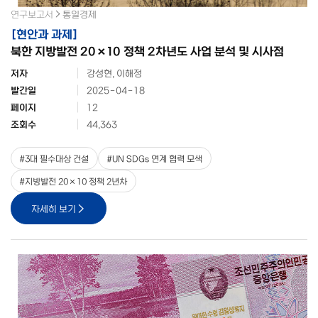
연구보고서
통일경제
[
현안과 과제
]
북한 지방발전 20×10 정책 2차년도 사업 분석 및 시사점
저자
강성현, 이해정
발간일
2025-04-18
페이지
12
조회수
44,363
#
3대 필수대상 건설
#
UN SDGs 연계 협력 모색
#
지방발전 20×10 정책 2년차
자세히 보기