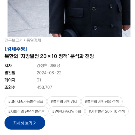
연구보고서
통일경제
[
경제주평
]
북한의 ‘지방발전 20×10 정책’ 분석과 전망
저자
강성현, 이해정
발간일
2024-03-22
페이지
31
조회수
458,707
#
UN 지속가능발전목표
#
북한의 지방경제
#
북한의 지방공업 정책
#
사회주의 전면적발전론
#
인민대중제일주의
#
지방발전 20×10 정책
자세히 보기