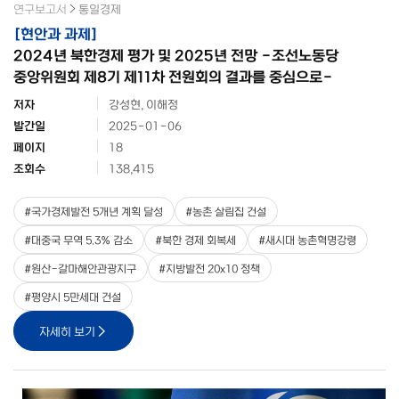
연구보고서
통일경제
[
현안과 과제
]
2024년 북한경제 평가 및 2025년 전망 -조선노동당
중앙위원회 제8기 제11차 전원회의 결과를 중심으로-
저자
강성현, 이해정
발간일
2025-01-06
페이지
18
조회수
138,415
#
국가경제발전 5개년 계획 달성
#
농촌 살림집 건설
#
대중국 무역 5.3% 감소
#
북한 경제 회복세
#
새시대 농촌혁명강령
#
원산-갈마해안관광지구
#
지방발전 20x10 정책
#
평양시 5만세대 건설
자세히 보기