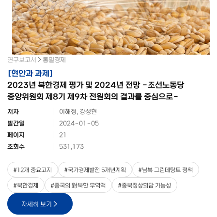
연구보고서
통일경제
[
현안과 과제
]
2023년 북한경제 평가 및 2024년 전망 -조선노동당
중앙위원회 제8기 제9차 전원회의 결과를 중심으로-
저자
이해정, 강성현
발간일
2024-01-05
페이지
21
조회수
531,173
#
12개 중요고지
#
국가경제발전 5개년계획
#
남북 그린데탕트 정책
#
북한경제
#
중국의 對북한 무역액
#
중북정상회담 가능성
자세히 보기