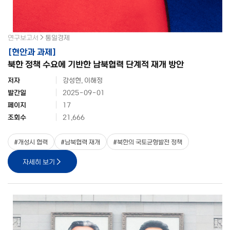
연구보고서
통일경제
[
현안과 과제
]
북한 정책 수요에 기반한 남북협력 단계적 재개 방안
저자
강성현, 이해정
발간일
2025-09-01
페이지
17
조회수
21,666
#
개성시 협력
#
남북협력 재개
#
북한의 국토균형발전 정책
자세히 보기