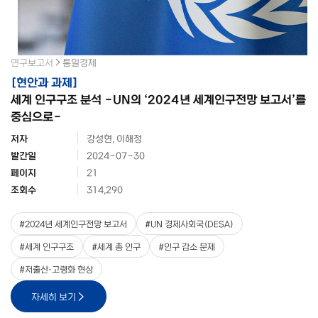
연구보고서
통일경제
[
현안과 과제
]
세계 인구구조 분석 -UN의 ‘2024년 세계인구전망 보고서’를
중심으로-
저자
강성현, 이해정
발간일
2024-07-30
페이지
21
조회수
314,290
#
2024년 세계인구전망 보고서
#
UN 경제사회국(DESA)
#
세계 인구구조
#
세계 총 인구
#
인구 감소 문제
#
저출산·고령화 현상
자세히 보기