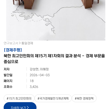
연구보고서
통일경제
[
경제주평
]
북한 최고인민회의 제15기 제1차회의 결과 분석 - 경제 부문을
중심으로
저자
강성현, 이해정
발간일
2026-04-03
페이지
18
조회수
3,426
#
15기 최고인민회의
#
국가경제발전 5개년계획
#
북한 경제정책
자세히 보기