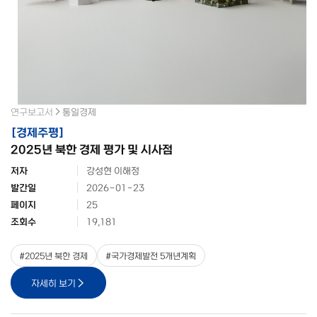
연구보고서
통일경제
[
경제주평
]
2025년 북한 경제 평가 및 시사점
저자
강성현 이해정
발간일
2026-01-23
페이지
25
조회수
19,181
#
2025년 북한 경제
#
국가경제발전 5개년계획
자세히 보기