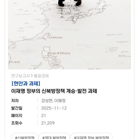
연구보고서
통일경제
[
현안과 과제
]
이재명 정부의 신북방정책 계승·발전 과제
저자
강성현, 이해정
발간일
2025-11-12
페이지
21
조회수
21,209
#
신북방정책
#
역대 북방정책
#
이재명 정부 북방정책