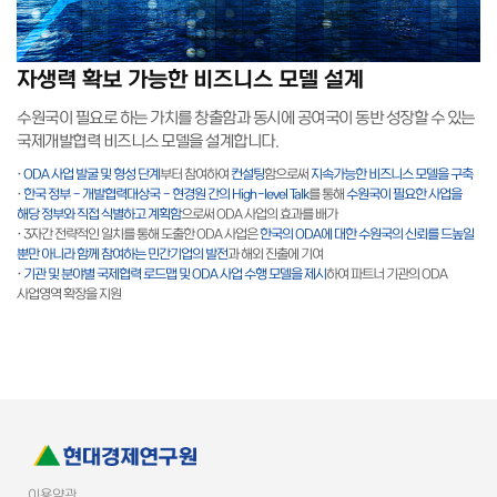
자생력 확보 가능한 비즈니스 모델 설계
수원국이 필요로 하는 가치를 창출함과 동시에 공여국이 동반 성장할 수 있는
국제개발협력 비즈니스 모델을 설계합니다.
·
ODA 사업 발굴 및 형성 단계
부터 참여하여
컨설팅
함으로써
지속가능한 비즈니스 모델을 구축
·
한국 정부 - 개발협력대상국 - 현경원 간의 High-level Talk
를 통해
수원국이 필요한 사업을
해당 정부와 직접 식별하고 계획함
으로써 ODA 사업의 효과를 배가
· 3자간 전략적인 일치를 통해 도출한 ODA 사업은
한국의 ODA에 대한 수원국의 신뢰를 드높일
뿐만 아니라 함께 참여하는 민간기업의 발전
과 해외 진출에 기여
·
기관 및 분야별 국제협력 로드맵 및 ODA 사업 수행 모델을 제시
하여 파트너 기관의 ODA
사업영역 확장을 지원
이용약관