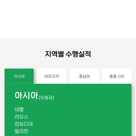
지역별 수행실적
아시아
아프리카
중남미
중동·CIS
아시아
(9개국)
네팔
라오스
캄보디아
필리핀