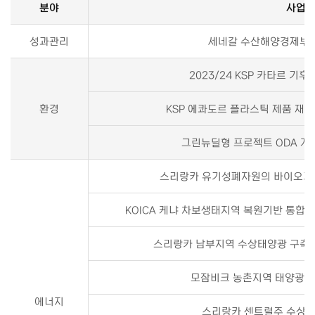
분야
사업
성과관리
세네갈 수산해양경제부 
2023/24 KSP 카타르 
환경
KSP 에콰도르 플라스틱 제품 재활
그린뉴딜형 프로젝트 ODA 개발
스리랑카 유기성폐자원의 바이오가스
KOICA 케냐 차보생태지역 복원기반 통합
스리랑카 남부지역 수상태양광 구축지
모잠비크 농촌지역 태양광 
에너지
스리랑카 센트럴주 수상태