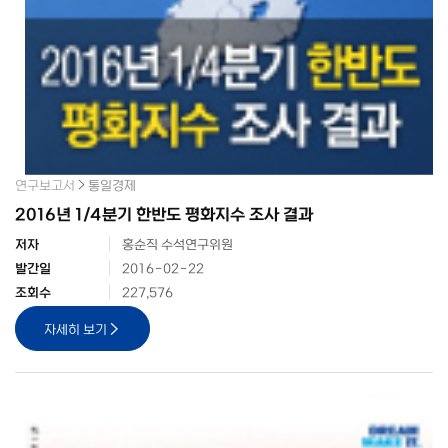
연구보고서
통일경제
2016년 1/4분기 한반도 평화지수 조사 결과
저자
홍순직 수석연구위원
발간일
2016-02-22
조회수
227,576
자세히 보기