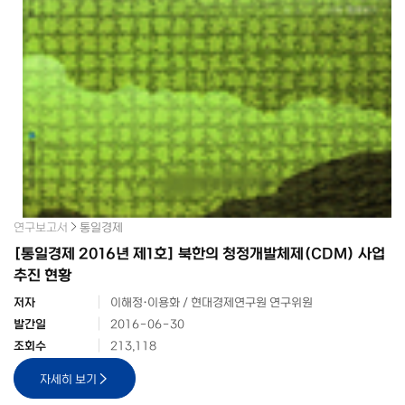
연구보고서
통일경제
[통일경제 2016년 제1호] 북한의 청정개발체제(CDM) 사업
추진 현황
저자
이해정·이용화 / 현대경제연구원 연구위원
발간일
2016-06-30
조회수
213,118
자세히 보기