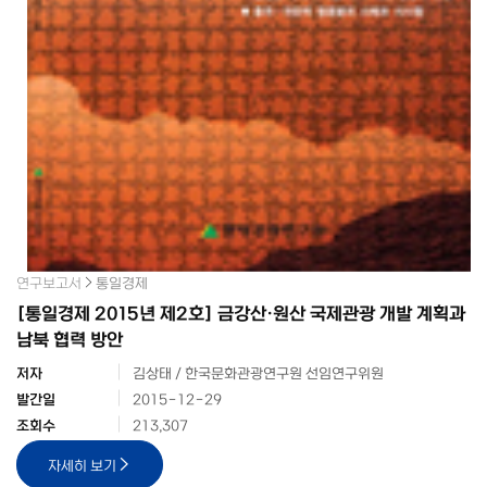
연구보고서
통일경제
[통일경제 2015년 제2호] 금강산·원산 국제관광 개발 계획과
남북 협력 방안
저자
김상태 / 한국문화관광연구원 선임연구위원
발간일
2015-12-29
조회수
213,307
자세히 보기