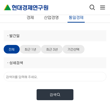
연구보고서
통일경제
경제
산업경영
통일경제
·
발간일
전체
최근 1년
최근 3년
기간선택
·
상세검색
검색