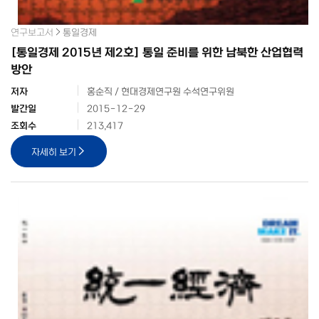
연구보고서
통일경제
[통일경제 2015년 제2호] 통일 준비를 위한 남북한 산업협력
방안
저자
홍순직 / 현대경제연구원 수석연구위원
발간일
2015-12-29
조회수
213,417
자세히 보기