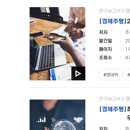
연구보고서
경
[
경제주평
]
저자
주
발간일
2
페이지
1
조회수
4
#
엔데믹
#
연구보고서
경
[
경제주평
]
저자
주