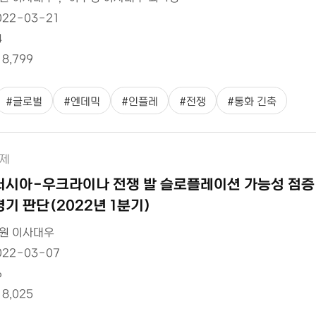
022-03-21
4
18,799
#
글로벌
#
엔데믹
#
인플레
#
전쟁
#
통화 긴축
제
러시아-우크라이나 전쟁 발 슬로플레이션 가능성 점증 
경기 판단(2022년 1분기)
원 이사대우
022-03-07
6
18,025