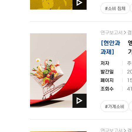
#
소비 침체
연구보고서
경
[
현안과
과제
]
저자
주
발간일
2
페이지
1
조회수
4
#
가계소비
연구보고서
경