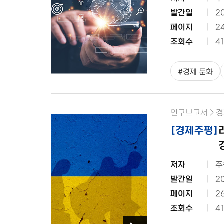
발간일
2
페이지
2
조회수
4
#
경제 둔화
연구보고서
경
[
경제주평
]
저자
주
발간일
2
페이지
2
조회수
4