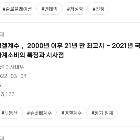
#
슬로플레이션
#
엔데믹
#
저성장
#
전쟁
제
엥겔계수， 2000년 이후 21년 만 최고치 - 2021
가계소비의 특징과 시사점
원 이사대우
022-03-04
5
13,133
#
부동산
#
슈바베계수
#
엥겔계수
#
장기 침체
제