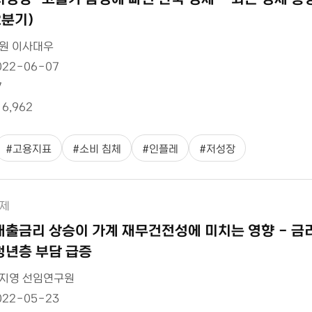
2분기)
원 이사대우
022-06-07
7
16,962
#
고용지표
#
소비 침체
#
인플레
#
저성장
제
대출금리 상승이 가계 재무건전성에 미치는 영향 - 금
청년층 부담 급증
지영 선임연구원
022-05-23