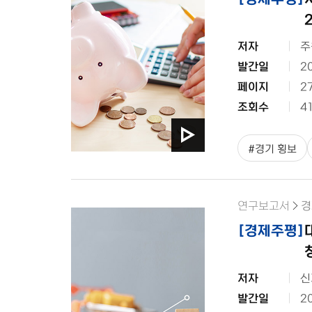
저자
주
발간일
2
페이지
2
조회수
4
#
경기 횡보
연구보고서
경
[
경제주평
]
저자
신
발간일
2