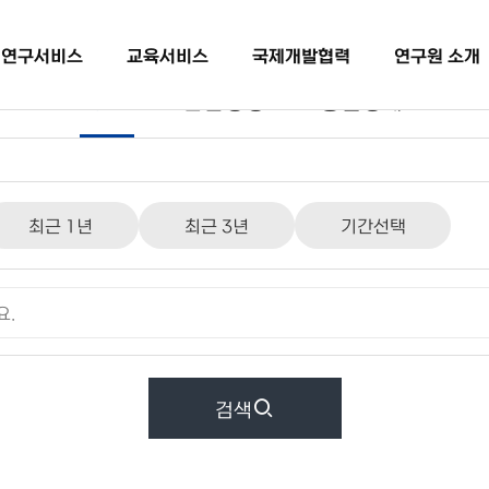
연구서비스
교육서비스
국제개발협력
연구원 소개
경제
산업경영
통일경제
최근 1년
최근 3년
기간선택
검색