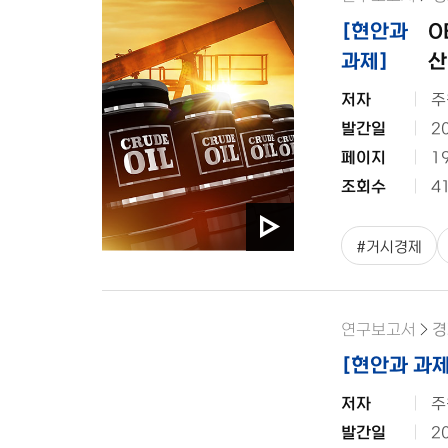
[
현안과
O
과제
]
산
저자
주
발간일
2
페이지
1
조회수
4
#
거시경제
연구보고서
경
[
현안과 과
저자
주
발간일
2