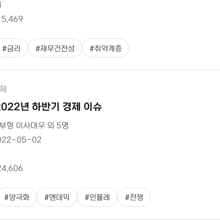
4
15,469
#
금리
#
재무건전성
#
취약계층
제
2022년 하반기 경제 이슈
부형 이사대우 외 5명
022-05-02
1
24,606
#
양극화
#
엔데믹
#
인플레
#
전쟁