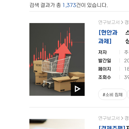
검색 결과가 총
1,373
건이 있습니다.
연구보고서
경
[
현안과
스
과제
]
저자
주
발간일
2
페이지
1
조회수
3
#
소비 침체
연구보고서
경
[
경제주평
]