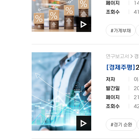
페이지
1
조회수
4
#
가계부채
연구보고서
경
[
경제주평
]
저자
이
발간일
2
페이지
2
조회수
4
#
경기 순환