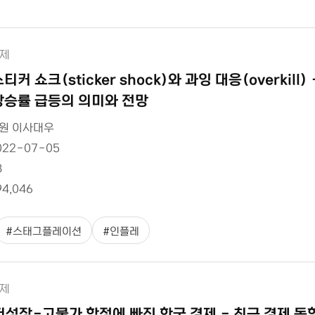
제
티커 쇼크(sticker shock)와 과잉 대응(overkil
상승률 급등의 의미와 전망
원 이사대우
022-07-05
8
94,046
#
스태그플레이션
#
인플레
제
저성장-고물가 함정에 빠진 한국 경제 - 최근 경제 동