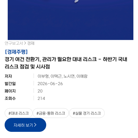
연구보고서
경제
[
경제주평
]
경기 여건 전환기, 관리가 필요한 대내 리스크 - 하반기 국내
리스크 점검 및 시사점
저자
이부형, 이택근, 노시연, 이예람
발간일
2026-06-26
페이지
20
조회수
214
#
대내 리스크
#
금융·통화 리스크
#
실물 경기 리스크
자세히 보기