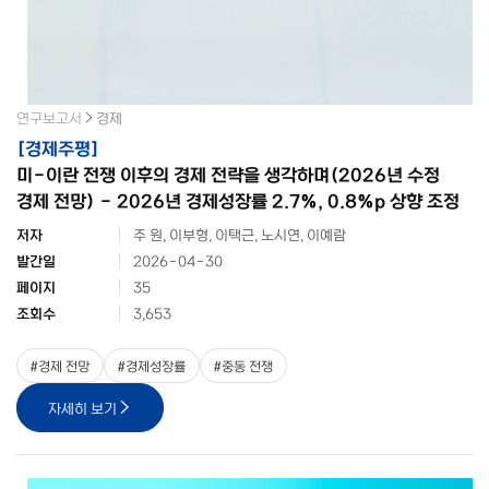
연구보고서
경제
[
경제주평
]
미-이란 전쟁 이후의 경제 전략을 생각하며(2026년 수정
경제 전망) - 2026년 경제성장률 2.7%, 0.8%p 상향 조정
저자
주 원, 이부형, 이택근, 노시연, 이예람
발간일
2026-04-30
페이지
35
조회수
3,653
#
경제 전망
#
경제성장률
#
중동 전쟁
자세히 보기