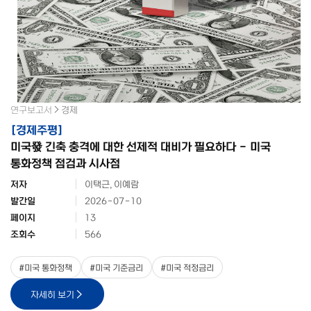
연구보고서
경제
[
경제주평
]
미국發 긴축 충격에 대한 선제적 대비가 필요하다 - 미국
통화정책 점검과 시사점
저자
이택근, 이예람
발간일
2026-07-10
페이지
13
조회수
566
#
미국 통화정책
#
미국 기준금리
#
미국 적정금리
자세히 보기