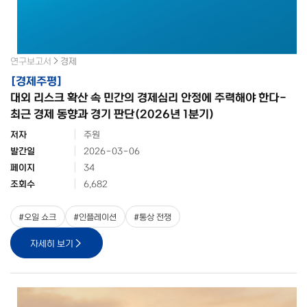
연구보고서
경제
[
경제주평
]
대외 리스크 확산 속 민간의 경제심리 안정에 주력해야 한다-
최근 경제 동향과 경기 판단(2026년 1분기)
저자
주원
발간일
2026-03-06
페이지
34
조회수
6,682
#
오일 쇼크
#
인플레이션
#
통상 전쟁
자세히 보기