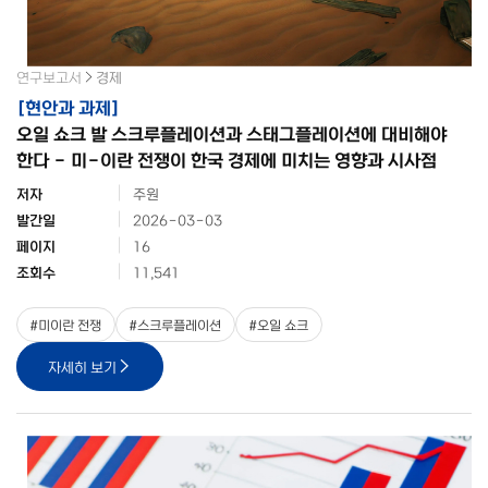
연구보고서
경제
[
현안과 과제
]
오일 쇼크 발 스크루플레이션과 스태그플레이션에 대비해야
한다 - 미-이란 전쟁이 한국 경제에 미치는 영향과 시사점
저자
주원
발간일
2026-03-03
페이지
16
조회수
11,541
#
미이란 전쟁
#
스크루플레이션
#
오일 쇼크
자세히 보기