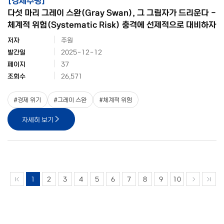
다섯 마리 그레이 스완(Gray Swan), 그 그림자가 드리운다 -
체계적 위험(Systematic Risk) 충격에 선제적으로 대비하자
저자
주원
발간일
2025-12-12
페이지
37
조회수
26,571
#
경제 위기
#
그레이 스완
#
체계적 위험
자세히 보기
1
2
3
4
5
6
7
8
9
10