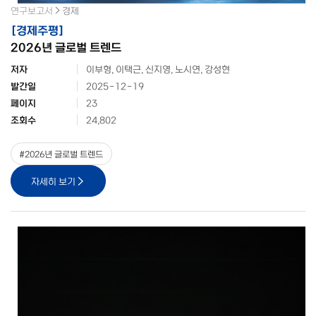
연구보고서
경제
[
경제주평
]
2026년 글로벌 트렌드
저자
이부형, 이택근, 신지영, 노시연, 강성현
발간일
2025-12-19
페이지
23
조회수
24,802
#
2026년 글로벌 트렌드
자세히 보기