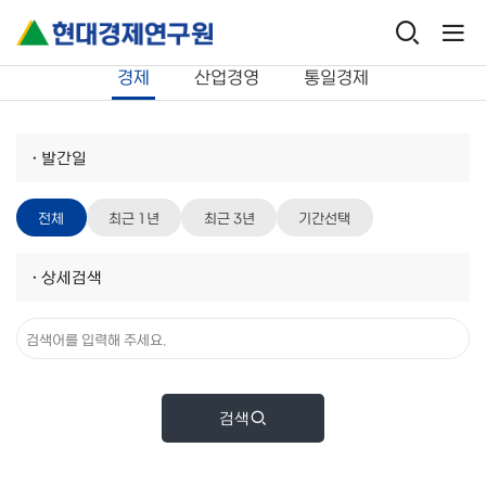
연구보고서
경제
경제
산업경영
통일경제
·
발간일
전체
최근 1년
최근 3년
기간선택
·
상세검색
검색