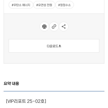
#
무탄소 에너지
#
유연성 전원
#
청정수소
다운로드
요약 내용
상세 입니다.
[VIP리포트 25-02호]