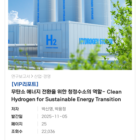
연구보고서
산업·경영
[
VIP리포트
]
무탄소 에너지 전환을 위한 청정수소의 역할- Clean
Hydrogen for Sustainable Energy Transition
저자
박신영, 박용정
발간일
2025-11-05
페이지
25
조회수
22,036